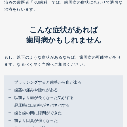
渋谷の歯医者「KU歯科」では、歯周病の症状に合わせて適切な
ご予約･お問い合わせはこちら
治療を行います。
こんな
症状があれば
歯周病かもしれません
来院のご予約
もし、以下のような症状があるならば、歯周病の可能性があり
ご相談専用
ます。なるべく早く当院へご相談ください。
無料メール相談
ブラッシングすると歯茎から血が出る
カウンセリング専用
歯茎の痛みや腫れがある
LINEビデオ相談
以前より歯が長くなった気がする
起床時に口の中がネバネバする
歯と歯の間に隙間ができた
カウンセリング専用
LINEお問合せ
前より口臭が強くなった